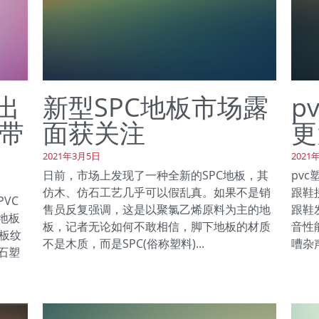
出
新型SPC地板市场露
p
带
面获关注
更
2021年3月5日
2021
日前，市场上发现了一种全新的SPC地板，其
pv
仿木、仿石工艺几乎可以假乱真。如果不是销
跟鞋
VC
售员反复强调，这是以聚氯乙烯原料为主的地
跟鞋
地板
板，记者无论如何不敢相信，脚下地板的材质
音性
板纹
不是木质，而是SPC(俗称塑料)...
嘈杂
石塑