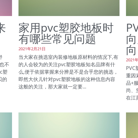
来
家用pvc塑胶地板时
P
有哪些常见问题
向
向
2021年2月21日
舒
当大家在挑选室内装修地板原材料的情况下,有
2021
也不
的人会较为的关注pvc塑胶地板知名品牌有什
PV
c塑
么,便于依据掌握来分辨是不是合乎您的挑选，
重因
贝的
即然大伙儿针对pvc塑胶地板的这种信息内容
品+
这般的关注，那大家就一定要...
尚、
在江