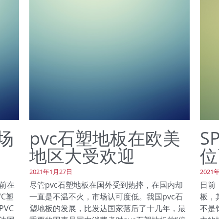
场
pvc石塑地板在欧美
S
地区大受欢迎
位
2021年1月27日
2021
目前在
尽管pvc石塑地板在国外受到热捧，在国内却
日前
C塑
一直是不温不火，市场认可度低。我国pvc石
板，
VC
塑地板的发展，比发达国家落后了十几年，最
不是