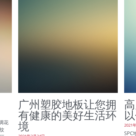
广州塑胶地板让您拥
高
有健康的美好生活环
以
境
调花
2021
纹
SP