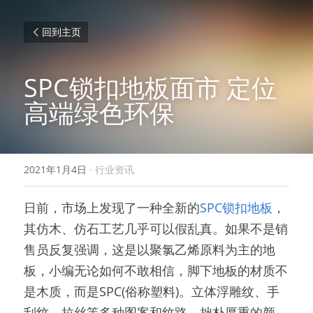
回到主页
SPC锁扣地板面市 定位
高端绿色环保
2021年1月4日
·
行业资讯
日前，市场上发现了一种全新的
SPC锁扣地板
，
其仿木、仿石工艺几乎可以假乱真。如果不是销
售员反复强调，这是以聚氯乙烯原料为主的地
板，小编无论如何不敢相信，脚下地板的材质不
是木质，而是SPC(俗称塑料)。立体浮雕纹、手
刮纹、拉丝等多种图案和纹路，拙朴厚重的颜