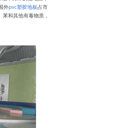
国外
pvc塑胶地板
占市
醛、苯和其他有毒物质，