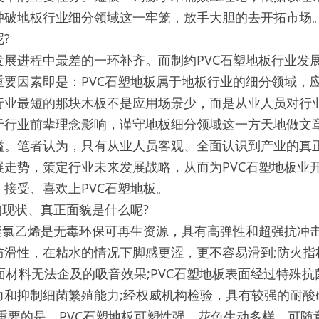
冲破地板行业细分领域这一牢笼，放手大胆的去开拓市场。
?
展进程中最差的一环补齐。而制约PVC石塑地板行业发展
重要因素即是：PVC石塑地板属于地板行业的细分领域，
行业最短的那块木板不是应用场景少，而是从业人员对行
于行业前辈理念影响，谨守地板细分领域这一方天地做文章
隘。笔者认为，只有从业人员客观、全面认识到产业的真
展走势，策定行业未来发展战略，从而为PVC石塑地板业
接受、喜欢上PVC石塑地板。
的现状、真正面貌是什么呢?
聚氯乙烯是无毒环保可再生资源，具有高弹性和超强抗冲击
滑性，在粘水的情况下脚感更涩，更不容易滑到;防火指标
面材料无法企及的吸音效果;PVC石塑地板表面经过特殊
力和抑制细菌繁殖能力;经权威机构检验，具有较强的耐酸
重要的是，PVC石塑地板可塑性强，花色生动多样，可随