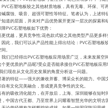
，PVC石塑地板较之其他材质地板，具有无毒、环保、可
酸碱腐蚀、吸音、超强可塑性等特征。笔者认为，上述特
于知道的层面，并未对产品优势展开更深一层次的探索和
障PVC石塑地板如下优势：
品更优越，更具竞争性;花色款式较之其他类型产品更多样
，因此，我们可以从产品性能上得出结论：PVC石塑地板
空间。
，我们已经得出PVC石塑地板应用场景广泛，未来发展空
个更优质的产品呢?受众是否能承接住PVC石塑地板应
，我们现在从文化历史发展的角度分析这一问题。
显著的特征——强大的兼收并蓄、博采众长的能力。中国
和自有文化完美融合，形成更具竞争性的文化。
具有的吸收消化能力，在开放后，上海、深圳能够在短时
进，中国古代王都、乃至世界上闪耀着智慧光华的文明古国
，无论曾经拥有怎样辉煌的成就，如果一味固守陈旧思维